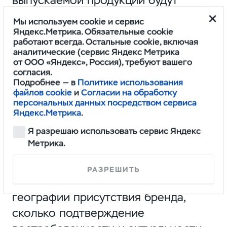
выпускаемой продукции будут
осуществлять представители ООО
Мы используем cookie и сервис
«Эхо-Экспорт».
Яндекс.Метрика. Обязательные cookie
работают всегда. Остальные cookie, включая
аналитические (сервис Яндекс Метрика
от ООО «Яндекс», Россия), требуют вашего
согласия.
Подробнее — в
Политике использования
По словам Сергея Дорохова,
файлов cookie
и
Согласии на обработку
руководителя проекта по
персональных данных посредством сервиса
Яндекс.Метрика
.
организации сборочного
Я разрешаю использовать сервис Яндекс
производства на Кубе ООО «УАЗ»,
Метрика.
запуск в эксплуатацию нового
предприятия на острове Свободы —
РАЗРЕШИТЬ
это не столько расширение
географии присутствия бренда,
сколько подтверждение